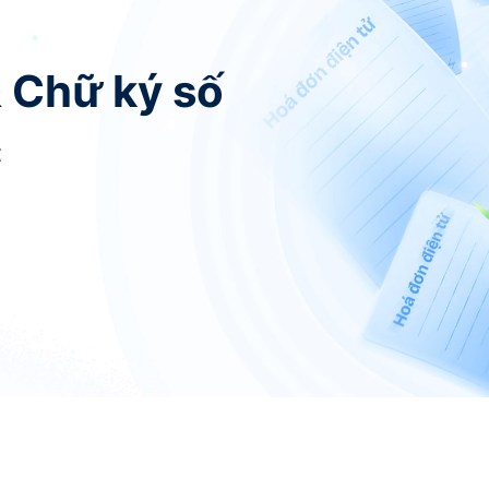
& Chữ ký số
t