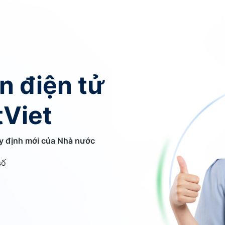
n điện tử
tViet
y định mới của Nhà nước
số